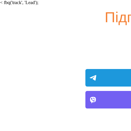
<
fbq('track', 'Lead');
Під