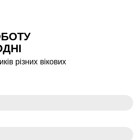
ОБОТУ
ОДНІ
ків різних вікових