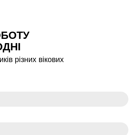
ОБОТУ
ОДНІ
ків різних вікових