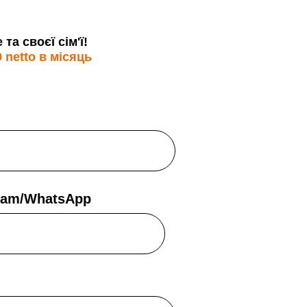
а своєї сім'ї!
 netto в місяць
gram/WhatsApp