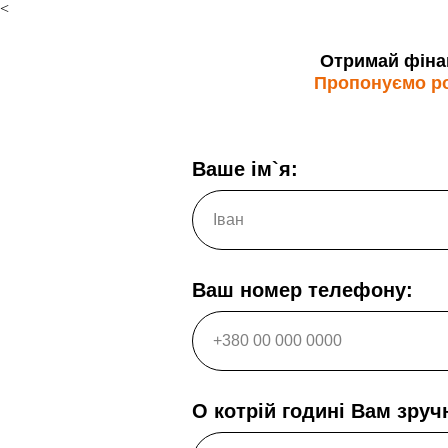
<
Отримай фінан
Пропонуємо роб
Ваше ім`я:
Ваш номер телефону:
О котрій годині Вам зруч