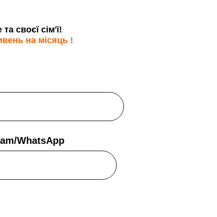
а своєї сім'ї!
ивень на місяць !
gram/WhatsApp