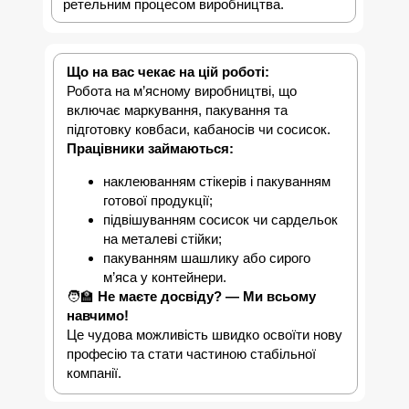
ретельним процесом виробництва.
Що на вас чекає на цій роботі:
Робота на м’ясному виробництві, що
включає маркування, пакування та
підготовку ковбаси, кабаносів чи сосисок.
Працівники займаються:
наклеюванням стікерів і пакуванням
готової продукції;
підвішуванням сосисок чи сардельок
на металеві стійки;
пакуванням шашлику або сирого
м’яса у контейнери.
🧑‍🏫
Не маєте досвіду? — Ми всьому
навчимо!
Це чудова можливість швидко освоїти нову
професію та стати частиною стабільної
компанії.